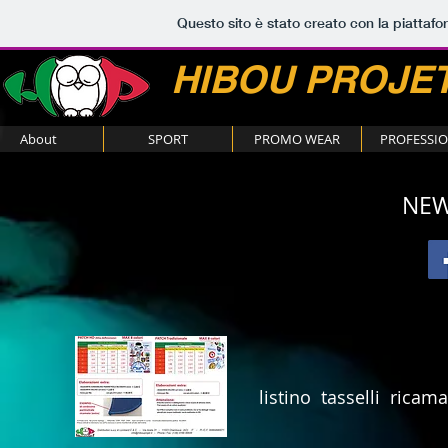
Questo sito è stato creato con la piattaf
HIBOU PROJ
About
SPORT
PROMO WEAR
PROFESSI
NEW
listino tasselli ricama